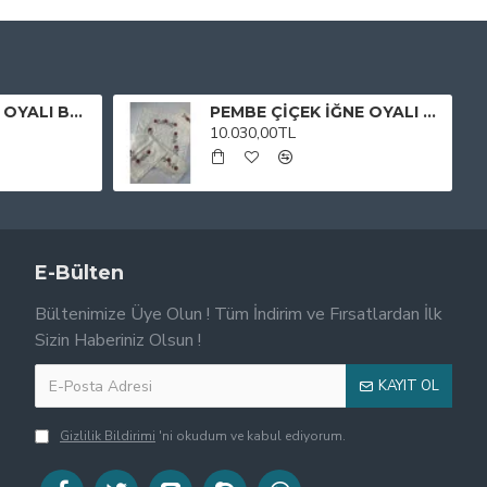
MAVİ ÇİÇEK İĞNE OYALI BOHÇA TAKIMI
PEMBE ÇİÇEK İĞNE OYALI BOHÇA TAKIMI
10.030,00TL
E-Bülten
Bültenimize Üye Olun ! Tüm İndirim ve Fırsatlardan İlk
Sizin Haberiniz Olsun !
KAYIT OL
Gizlilik Bildirimi
'ni okudum ve kabul ediyorum.