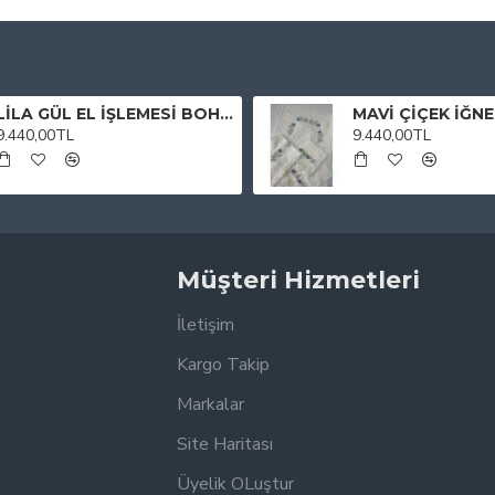
LİLA GÜL EL İŞLEMESİ BOHÇA TAKIMI
9.440,00TL
9.440,00TL
Müşteri Hizmetleri
İletişim
Kargo Takip
Markalar
Site Haritası
Üyelik OLuştur