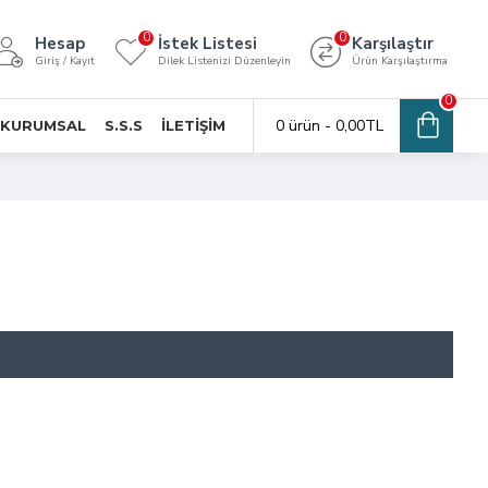
0
0
Hesap
İstek Listesi
Karşılaştır
Giriş / Kayıt
Dilek Listenizi Düzenleyin
Ürün Karşılaştırma
0
0 ürün - 0,00TL
KURUMSAL
S.S.S
İLETİŞİM