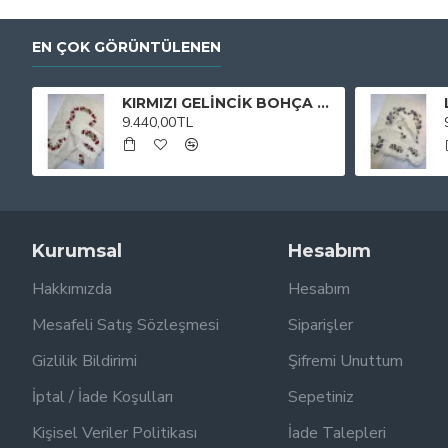
EN ÇOK GÖRÜNTÜLENEN
KIRMIZI GELİNCİK BOHÇA TAKIMI
9.440,00TL
Kurumsal
Hesabım
Hakkımızda
Hesabım
Mesafeli Satış Sözleşmesi
Siparişler
Gizlilik Bildirimi
Şifremi Unuttum
İptal / İade Koşulları
Sepetiniz
Kişisel Veriler Politikası
İade Talepleri