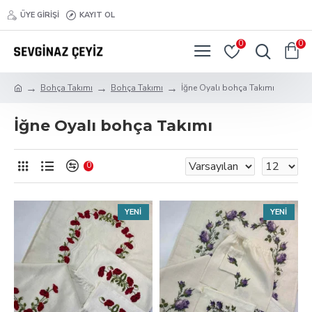
ÜYE GİRİŞİ
KAYIT OL
0
0
Bohça Takımı
Bohça Takımı
İğne Oyalı bohça Takımı
İğne Oyalı bohça Takımı
0
YENİ
YENİ