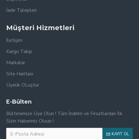
İade Talepleri
Müşteri Hizmetleri
İletişim
Kargo Takip
Markalar
Site Haritası
Üyelik OLuştur
E-Bülten
Bültenimize Üye Olun ! Tüm İndirim ve Fırsatlardan İlk
Sizin Haberiniz Olsun !
KAYIT OL