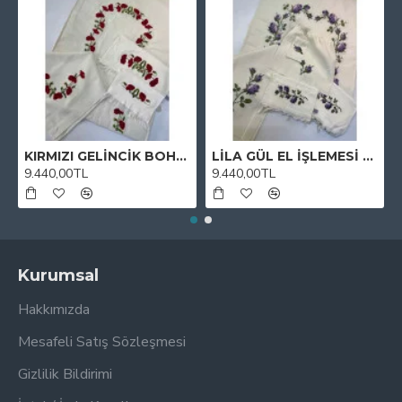
KIRMIZI GELİNCİK BOHÇA TAKIMI
LİLA GÜL EL İŞLEMESİ BOHÇA TAKIMI
9.440,00TL
9.440,00TL
Kurumsal
Hakkımızda
Mesafeli Satış Sözleşmesi
Gizlilik Bildirimi