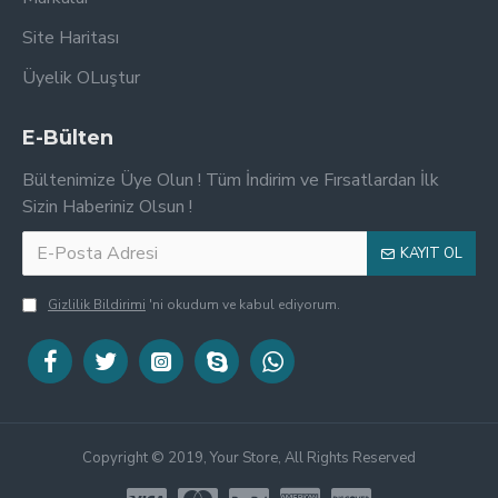
Site Haritası
Üyelik OLuştur
E-Bülten
Bültenimize Üye Olun ! Tüm İndirim ve Fırsatlardan İlk
Sizin Haberiniz Olsun !
KAYIT OL
Gizlilik Bildirimi
'ni okudum ve kabul ediyorum.
Copyright © 2019, Your Store, All Rights Reserved