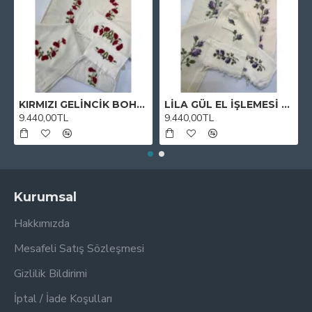
KIRMIZI GELİNCİK BOHÇA TAKIMI
LİLA GÜL EL İŞLEMESİ BOHÇA TAKIMI
9.440,00TL
9.440,00TL
Kurumsal
Hakkımızda
Mesafeli Satış Sözleşmesi
Gizlilik Bildirimi
İptal / İade Koşulları